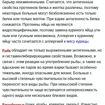
барьер неизмененными. Считается, что ан­тигенные
свойства протеинов белка и желтка различны, поэтому
некоторые больные могут безболезненно есть только
белок или только желток. При варке антигенность белка
снижается. Протеины яйца не являются
видоспецифичными, поэтому замена куриного яйца ути­
ным или гусиным невозможна. Аллергия к куриному
яйцу часто сочетается с аллергией к
мясу курицы
.
обладает не только выраженными антигенны­ми, но
Рыба
и гистаминлиберирующими свойствами. Возмож­но, в
связи с этим реакции на употребление рыбы, а также на
вдыхание ее паров во время варки бывают особенно
тяжелыми, иногда опасными для жизни. Боль­ные с
высокой степенью чувствительности обычно не
переносят все виды рыбы. При невысокой степени
чувст­вительности чаще встречается непереносимость
одного вида или нескольких близких видов.
(раки, крабы, креветки, омары). Известно,
Ракообразные