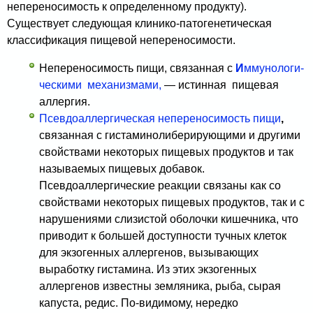
непереносимость к определенному продукту).
Существует следующая клинико-патогенетическая
классификация пищевой непереносимости.
Непереносимость пищи, связанная с
И
ммунологи­
ческими механизмами,
— истинная пищевая
аллергия.
Псевдоаллергическая непереносимость пищи
,
свя­занная с гистаминолиберирующими и другими
свойства­ми некоторых пищевых продуктов и так
называемых пищевых добавок.
Псевдоаллергические реакции связаны как со
свойствами некоторых пищевых продуктов, так и с
нарушениями слизистой оболочки кишечника, что
при­водит к большей доступности тучных клеток
для экзогенных аллергенов, вызывающих
выработку гистамина. Из этих экзогенных
аллергенов известны земляника, рыба, сырая
капуста, редис. По-видимому, нередко