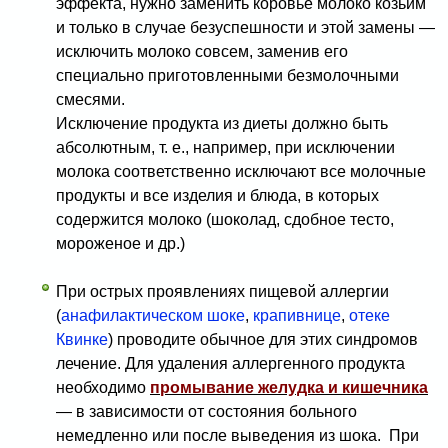
эффекта, нужно заменить коровье молоко козьим
и только в случае безуспешности и этой замены —
исклю­чить молоко совсем, заменив его
специально приготовлен­ными безмолочными
смесями.
Исключение продукта из диеты должно быть
абсолютным, т. е., например, при исключении
молока
соответственно исключают все молочные
продукты и все изделия и блюда, в которых
содержится молоко (шоколад, сдобное тесто,
мороженое и др.)
При острых проявлениях пищевой аллергии
(
анафилактическом шоке
,
крапивнице
,
отеке
Квинке
) проводите обычное для этих синдромов
лечение. Для удаления аллергенного продукта
необходимо
промывание желудка и кишечника
— в зависимости от состояния больного
немедленно или после выведения из шока. При