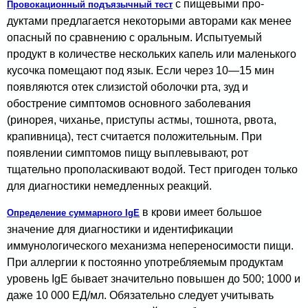
с пищевыми про­
Провокационный подъязычный тест
дуктами предлагается некоторыми авторами как менее
опасный по сравнению с оральным. Испытуемый
продукт в количестве нескольких капель или маленького
кусочка помещают под язык. Если через 10—15 мин
появляются отек слизистой оболочки рта, зуд и
обострение симптомов основного заболевания
(ринорея, чиханье, приступы астмы, тошнота, рвота,
крапивница), тест считается положительным. При
появлении симптомов пищу выплевывают, рот
тщательно прополаскивают водой. Тест пригоден только
для диагностики немедленных реакций.
в крови имеет большое
Определение суммарного IgE
значение для диагностики и иденти­фикации
иммунологического механизма непереносимости пищи.
При аллергии к постоянно употребляемым про­дуктам
уровень IgE бывает значительно повышен до 500; 1000 и
даже 10 000 ЕД/мл. Обязательно следует учитывать