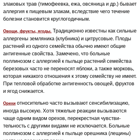
злаковых трав (тимофеевка, ежа, овсяница и др.) бывает
аллергия к пищевым злакам, вследствие чего течение
болезни становится круглогодичным.
Традиционно извест­ны как сильные
Овощи, фрукты, ягоды.
аллергены земляника (клубника) и цит­русовые. Плоды
растений из одного семейства обычно имеют общие
антигенные свойства. Замечено, что боль­ные
поллинозом с аллергией к пыльце растений семей­ства
березовых часто не переносят яблоки, а также мор­ковь,
которая никакого отношения к этому семейству не имеет.
При тепловой обработке антигенность овощей, фруктов
и ягод снижается.
относительно часто вызывают сенсибили­зацию,
Орехи
иногда высокую. Хотя тяжелые реакции вызыва­ются
чаще одним видом орехов, перекрестная чувстви­
тельность с другими видами не исключается. Больные
поллинозом с аллергией к пыльце орешника (лещины)