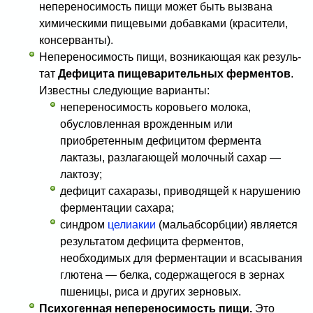
непереносимость пищи может быть вызвана
химическими пищевыми добавками (красители,
консерванты).
Непереносимость пищи, возникающая как резуль­
тат
Дефицита пищеварительных ферментов
.
Известны следующие варианты:
непереносимость коровьего молока,
обусловлен­ная врожденным или
приобретенным дефицитом фермен­та
лактазы, разлагающей молочный сахар —
лактозу;
дефицит сахаразы, приводящей к нарушению
ферментации сахара;
синд­ром
целиакии
(мальабсорбции) является
результатом дефицита ферментов,
необходимых для ферментации и всасывания
глютена — белка, содержащегося в зернах
пшеницы, риса и других зерновых.
Психогенная непереносимость пищи.
Это