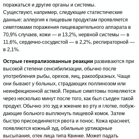
поражаться и другие органы и системы.
Существуют, например, следующие статистические
данные: аллергия к пищевым продуктам проявляется
симптомами поражения пище­варительного аппарата в
70,9% случаев, кожи — и 13,2%, нервной системы — в
11,6%, сердечно-сосуди­стой — в 2,2%, респираторной —
в 2,1%.
Острые генерализованные реакции
развиваются при
высокой степени сенсибилизации, обычно после
употреб­ления рыбы, орехов, яиц, ракообразных. Чаще
они бы­вают у больных, страдающих поллинозом или
неинфек­ционной астмой. Первые симптомы появляются
через несколько минут после того, как был съеден такой
про­дукт. Обычно это зуд и жжение во рту и глотке, побуж­
дающие больного выплюнуть пищевой комок. Затем
быстро присоединяются рвота и понос. Кожа краснеет,
появляются кожный зуд, обильные уртикарные
высыпания, отек лица типа Квинке. Может падать