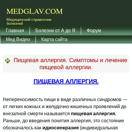
Перейти к основному
MEDGLAV.COM
содержанию
Медицинский справочник
болезней
Главное меню
Главная
Болезни от А до Я
Форум
Мед Видео
Карта сайта
Пищевая аллергия. Симптомы и лечение
пищевой аллергии.
ПИЩЕВАЯ АЛЛЕРГИЯ.
Непереносимость пищи в виде различных синдромов —
от легких кожных и желудочно-кишечных проявлений до
внезапной смерти называется
пищевая аллергия.
Раньше, до введения понятия аллергия, это состояние
обозначалось как
идиосинкразия
(индивидуальная