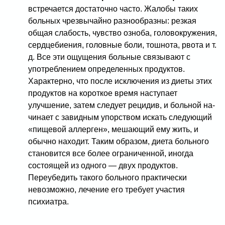
встречается до­статочно часто. Жалобы таких
больных чрезвычайно разнообразны: резкая
общая слабость, чувство озноба, головокружения,
сердцебиения, головные боли, тошнота, рвота и т.
д. Все эти ощущения больные связывают с
употреблением определенных продуктов.
Характерно, что после исключе­ния из диеты этих
продуктов на короткое время насту­пает
улучшение, затем следует рецидив, и больной на­
чинает с завидным упорством искать следующий
«пи­щевой аллерген», мешающий ему жить, и
обычно на­ходит. Таким образом, диета больного
становится все более ограниченной, иногда
состоящей из одного — двух продуктов.
Переубедить такого больного практически
невозможно, лечение его требует участия
психиатра.