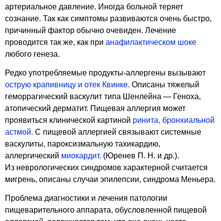
артериальное давление. Иногда больной теряет
сознание. Так как симптомы развиваются очень быстро,
причинный фактор обычно очевиден. Лечение
проводится так же, как при
анафилактическом шоке
любого генеза.
Редко употребляемые продукты-аллергены вызы­вают
острую крапивницу и отек Квинке.
Описаны тя­желый
геморрагический васкулит типа Шенлейна — Геноха,
атопический дерматит. Пищевая аллергия может
проявиться клинической картиной
ринита,
бронхиальной
астмой.
С пищевой аллергией связывают системные
васкулиты, пароксизмальную тахикардию,
аллергический
миокардит.
(Юренев П. Н. и др.).
Из неврологических синдромов характерной считается
мигрень, описаны случаи эпилепсии, синдрома Меньера.
Проблема диагностики и лечения патологии
пищеварительного аппарата, обусловленной пищевой