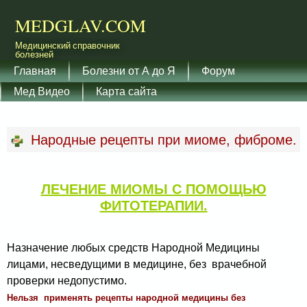
Перейти к основному
MEDGLAV.COM
содержанию
Медицинский справочник
болезней
Главное меню
Главная
Болезни от А до Я
Форум
Мед Видео
Карта сайта
Народные рецепты при миоме, фиброме.
ЛЕЧЕНИЕ МИОМЫ С ПОМОЩЬЮ
ФИТОТЕРАПИИ.
Назначение любых средств Народной Медицины
лицами, несведущими в медицине, без врачебной
проверки недопустимо.
Нельзя применять рецепты народной медицины без