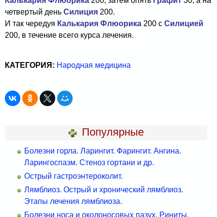
Калькария Флюорика
200
,
затем опять
Графит
30
, а на
четвертый день
Силиция
200.
И так чередуя
Калькария Флюорика
200
с
Силицией
200,
в течение всего курса лечения.
КАТЕГОРИЯ:
Народная медицина
Популярные
Болезни горла. Ларингит. Фарингит. Ангина.
Ларингоспазм. Стеноз гортани и др.
Острый гастроэнтероколит.
Лямблиоз. Острый и хронический лямблиоз.
Этапы лечения лямблиоза.
Болезни носа и околоносовых пазух. Риниты.