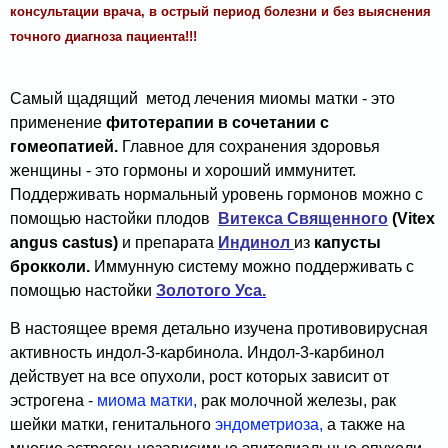
консультации врача, в острый период болезни и без выяснения
точного диагноза пациента!!!
Самый щадящий метод лечения миомы матки - это
применение
фитотерапии в сочетании с
гомеопатией.
Главное для сохранения здоровья
женщины - это гормоны и хороший иммунитет.
Поддерживать нормальный уровень гормонов можно с
помощью настойки плодов
Витекса Священного
(Vitex
angus castus)
и препарата
Индинол
из
капусты
брокколи.
Иммунную систему можно поддерживать с
помощью настойки
Золотого Уса.
В настоящее время детально изучена противовирусная
активность индол-3-карбинола. Индол-3-карбинол
действует на все опухоли, рост которых зависит от
эстрогена -
миома матки,
рак молочной железы, рак
шейки матки, генитального
эндометриоза,
а также на